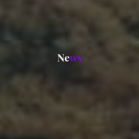
N
e
w
s