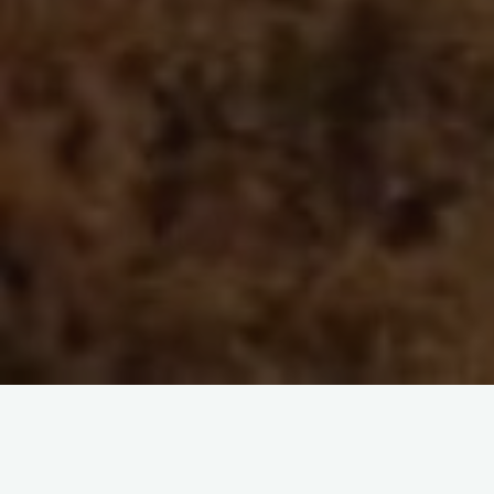
[et_pb_section transparent_background= »off »
allow_player_pause= »off » inner_shadow= »off » parallax= »off »
parallax_method= »on » custom_padding= »0px|0px|0px|0px »